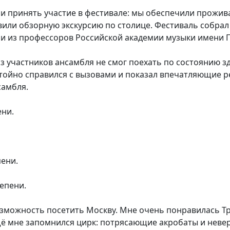
и принять участие в фестивале: мы обеспечили прожива
вили обзорную экскурсию по столице. Фестиваль собрал 
и из профессоров Российской академии музыки имени Г
з участников ансамбля не смог поехать по состоянию 
тойно справился с вызовами и показал впечатляющие р
самбля.
ени.
пени.
тепени.
зможность посетить Москву. Мне очень понравилась Тр
Ещё мне запомнился цирк: потрясающие акробаты и нев